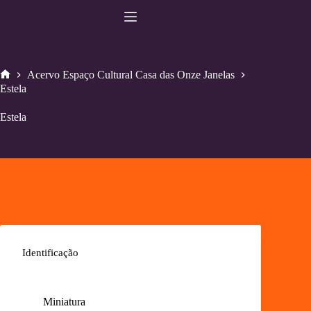
Pular
para
o
conteúdo
Acervo Espaço Cultural Casa das Onze Janelas
Home
Estela
Estela
Identificação
Miniatura