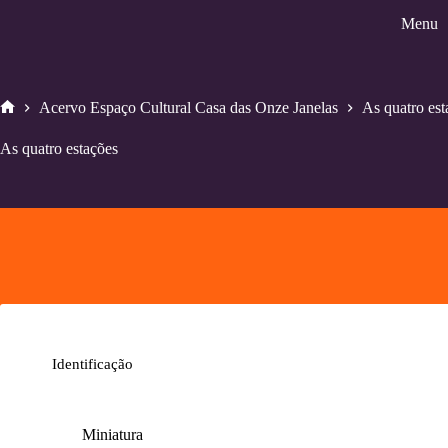
Pular
Menu
para
o
conteúdo
Acervo Espaço Cultural Casa das Onze Janelas
As quatro est
Home
As quatro estações
Identificação
Miniatura