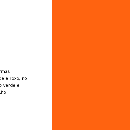
ormas
e e roxo, no
o verde e
lho