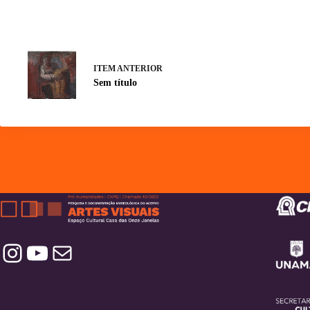
ITEM ANTERIOR
Sem título
Instagram
YouTube
Contatos