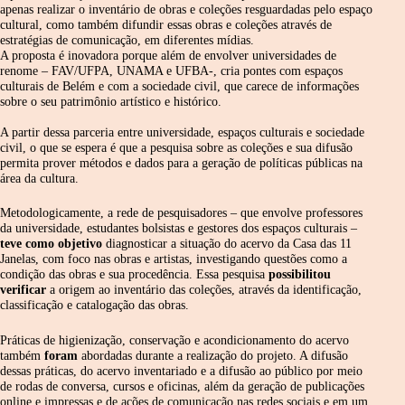
apenas realizar o inventário de obras e coleções resguardadas pelo espaço
cultural, como também difundir essas obras e coleções através de
estratégias de comunicação, em diferentes mídias.
A proposta é inovadora porque além de envolver universidades de
renome – FAV/UFPA, UNAMA e UFBA-, cria pontes com espaços
culturais de Belém e com a sociedade civil, que carece de informações
sobre o seu patrimônio artístico e histórico.
A partir dessa parceria entre universidade, espaços culturais e sociedade
civil, o que se espera é que a pesquisa sobre as coleções e sua difusão
permita prover métodos e dados para a geração de políticas públicas na
área da cultura.
Metodologicamente, a rede de pesquisadores – que envolve professores
da universidade, estudantes bolsistas e gestores dos espaços culturais –
teve como objetivo
diagnosticar a situação do acervo da Casa das 11
Janelas, com foco nas obras e artistas, investigando questões como a
condição das obras e sua procedência. Essa pesquisa
possibilitou
verificar
a origem ao inventário das coleções, através da identificação,
classificação e catalogação das obras.
Práticas de higienização, conservação e acondicionamento do acervo
também
foram
abordadas durante a realização do projeto. A difusão
dessas práticas, do acervo inventariado e a difusão ao público por meio
de rodas de conversa, cursos e oficinas, além da geração de publicações
online e impressas e de ações de comunicação nas redes sociais e em um