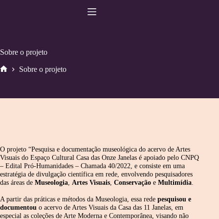
Pular
para
o
conteúdo
Sobre o projeto
Sobre o projeto
Home
O projeto “Pesquisa e documentação museológica do acervo de Artes
Visuais do Espaço Cultural Casa das Onze Janelas é apoiado pelo CNPQ
– Edital Pró-Humanidades – Chamada 40/2022, e consiste em uma
estratégia de divulgação científica em rede, envolvendo pesquisadores
das áreas de
Museologia
,
Artes Visuais
,
Conservação
e
Multimídia
.
A partir das práticas e métodos da Museologia, essa rede
pesquisou e
documentou
o acervo de Artes Visuais da Casa das 11 Janelas, em
especial as coleções de Arte Moderna e Contemporânea, visando não