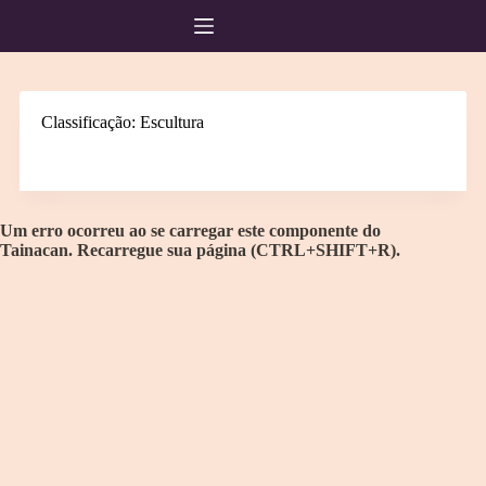
Pular
para
o
conteúdo
Classificação
Escultura
Classificação
Escultura
Itens
Home
Um erro ocorreu ao se carregar este componente do
Tainacan. Recarregue sua página (CTRL+SHIFT+R).