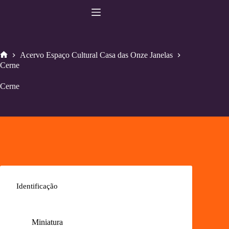
Pular
para
o
conteúdo
Acervo Espaço Cultural Casa das Onze Janelas
Home
Cerne
Cerne
Identificação
Miniatura