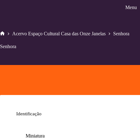
Pular
Menu
para
o
conteúdo
Acervo Espaço Cultural Casa das Onze Janelas
Senhora
Home
Senhora
Identificação
Miniatura