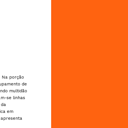
. Na porção
rupamento de
indo multidão
am-se linhas
 da
rica em
r apresenta