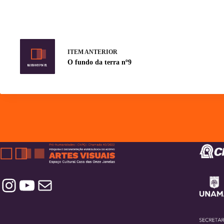
ITEM ANTERIOR
O fundo da terra nº9
Instagram
YouTube
Contatos