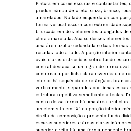
Pintura em cores escuras e contrastantes,
predominância de preto, cinza, branco, rosa
amarelados. No lado esquerdo da composi
forma vertical escura com extremidade sup
bifurcada em dois elementos alongados de 
clara amarelada. Abaixo desses elementos
uma área azul arredondada e duas formas c
rosadas lado a lado. A porção inferior co
ovais claras distribuídas sobre fundo escuro
central destaca-se uma grande forma oval v
contornada por linha clara esverdeada e r
interior há sequência de retângulos brancos
verticalmente, separados por linhas escura
estrutura repetitiva semelhante a teclas. P
centro dessa forma há uma área azul clara 
um elemento em “X” na porção inferior méd
direita da composição apresenta fundo divi
escuras superiores e áreas claras inferiore
superior direita há uma forma pendente br