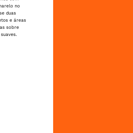
marelo no
-se duas
etos e áreas
das sobre
 suaves.