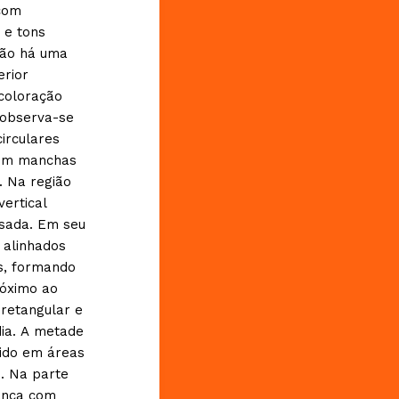
 com
 e tons
ção há uma
erior
coloração
 observa-se
irculares
ntém manchas
. Na região
ertical
osada. Em seu
 alinhados
s, formando
róximo ao
retangular e
ia. A metade
dido em áreas
s. Na parte
anca com