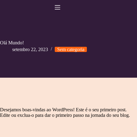
Pular
para
o
conteúdo
Olá Mundo!
setembro 22, 2023
Sem categoria
Desejamos boas-vindas ao WordPress! Este é o seu primeiro post.
Edite ou exclua-o para dar o primeiro passo na jornada do seu blog.