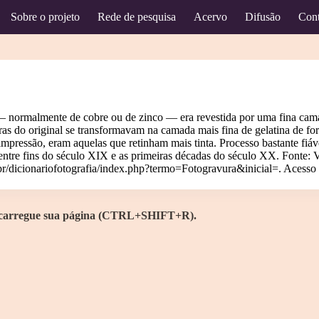
Sobre o projeto
Rede de pesquisa
Acervo
Difusão
Cont
 normalmente de cobre ou de zinco — era revestida por uma fina camad
ras do original se transformavam na camada mais fina de gelatina de fo
pressão, eram aquelas que retinham mais tinta. Processo bastante fiáv
entre fins do século XIX e as primeiras décadas do século XX. Fonte: 
v.br/dicionariofotografia/index.php?termo=Fotogravura&inicial=.
Acesso 
Recarregue sua página (CTRL+SHIFT+R).