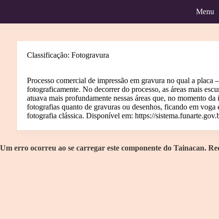
Pular
Menu
para
o
conteúdo
Classificação
Fotogravura
Classificação
Gravura
Fotogravura
Itens
Home
Processo comercial de impressão em gravura no qual a placa —
fotograficamente. No decorrer do processo, as áreas mais escu
atuava mais profundamente nessas áreas que, no momento da im
fotografias quanto de gravuras ou desenhos, ficando em voga 
fotografia clássica. Disponível em:
https://sistema.funarte.go
Um erro ocorreu ao se carregar este componente do Tainacan. 