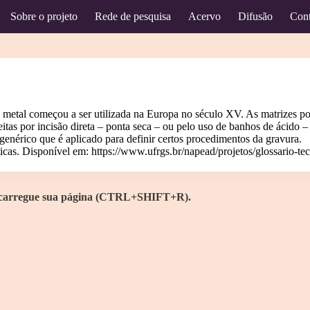
Sobre o projeto
Rede de pesquisa
Acervo
Difusão
Cont
tal começou a ser utilizada na Europa no século XV. As matrizes podem 
eitas por incisão direta – ponta seca – ou pelo uso de banhos de ácido –
enérico que é aplicado para definir certos procedimentos da gravura.
ticas. Disponível em:
https://www.ufrgs.br/napead/projetos/glossario-tec
Recarregue sua página (CTRL+SHIFT+R).