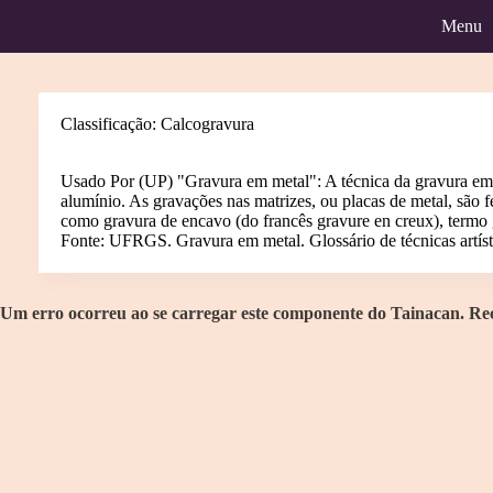
Pular
Menu
para
o
conteúdo
Classificação
Calcogravura
Classificação
Gravura
Calcogravura
Itens
Home
Usado Por (UP) "Gravura em metal": A técnica da gravura em me
alumínio. As gravações nas matrizes, ou placas de metal, são f
como gravura de encavo (do francês gravure en creux), termo g
Fonte: UFRGS. Gravura em metal. Glossário de técnicas artís
Um erro ocorreu ao se carregar este componente do Tainacan. 