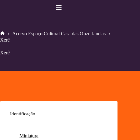
Pular
para
o
conteúdo
Acervo Espaço Cultural Casa das Onze Janelas
Home
Xerê
Xerê
Identificação
Miniatura