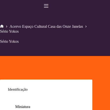
Pular
para
o
conteúdo
Acervo Espaço Cultural Casa das Onze Janelas
Home
Sério Yokos
Sério Yokos
Identificação
Miniatura