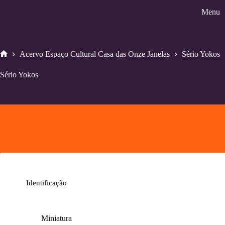
Pular
Menu
para
o
conteúdo
Acervo Espaço Cultural Casa das Onze Janelas
Sério Yokos
Home
Sério Yokos
Identificação
Miniatura