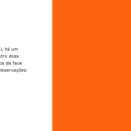
l, há um
atro doss
os da face
Observações: