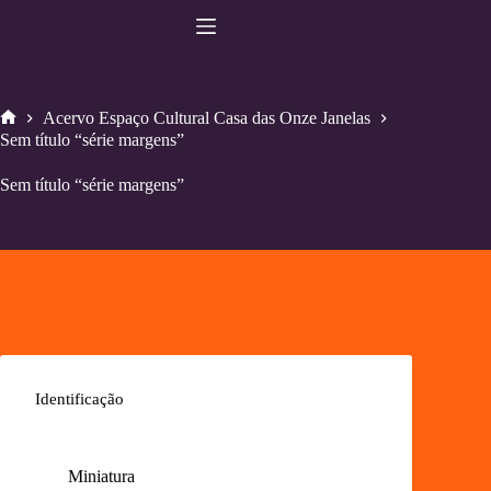
Pular
para
o
conteúdo
Acervo Espaço Cultural Casa das Onze Janelas
Home
Sem título “série margens”
Sem título “série margens”
Identificação
Miniatura