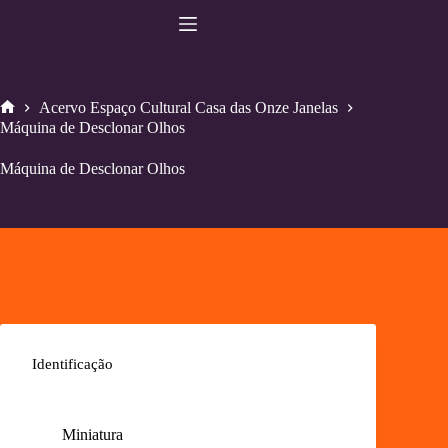
Pular
para
o
conteúdo
Acervo Espaço Cultural Casa das Onze Janelas
Home
Máquina de Desclonar Olhos
Máquina de Desclonar Olhos
Identificação
Miniatura