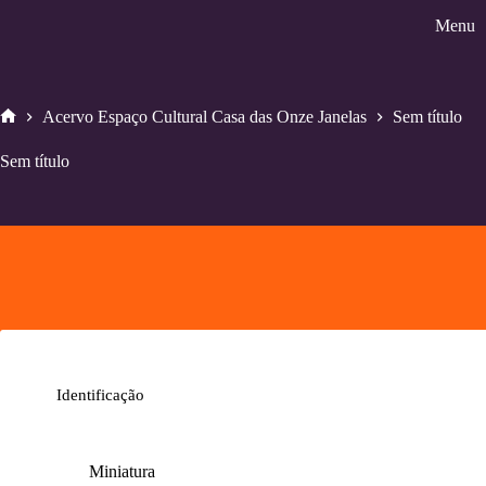
Pular
Menu
para
o
conteúdo
Acervo Espaço Cultural Casa das Onze Janelas
Sem título
Home
Sem título
Identificação
Miniatura