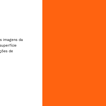
as imagens da
uperfície
eções de