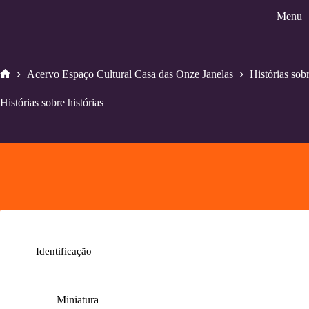
Pular
Menu
para
o
conteúdo
Acervo Espaço Cultural Casa das Onze Janelas
Histórias sobr
Home
Histórias sobre histórias
Identificação
Miniatura