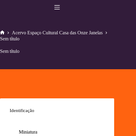
Pular
para
o
conteúdo
Acervo Espaço Cultural Casa das Onze Janelas
Home
Sem título
Sem título
Identificação
Miniatura