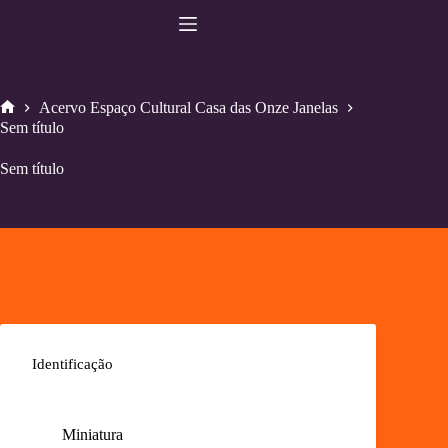
Pular
para
o
conteúdo
Acervo Espaço Cultural Casa das Onze Janelas
Home
Sem título
Sem título
Identificação
Miniatura