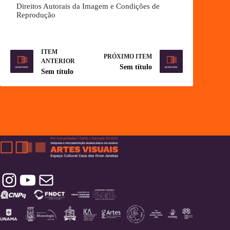
Direitos Autorais da Imagem e Condições de
Reprodução
ITEM
PRÓXIMO ITEM
ANTERIOR
Sem título
Sem título
Instagram
YouTube
Contatos