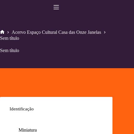
Pular
para
o
conteúdo
Acervo Espaço Cultural Casa das Onze Janelas
Home
Sem título
Sem título
Identificação
Miniatura