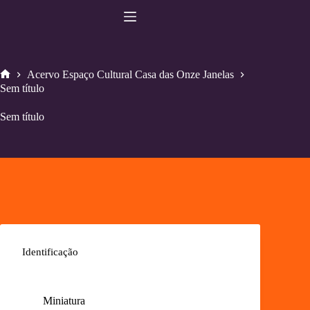
Pular
para
o
conteúdo
Acervo Espaço Cultural Casa das Onze Janelas
Home
Sem título
Sem título
Identificação
Miniatura