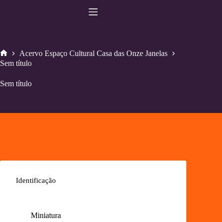
Pular
para
o
conteúdo
Acervo Espaço Cultural Casa das Onze Janelas
Home
Sem título
Sem título
Identificação
Miniatura