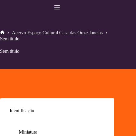
Pular
para
o
conteúdo
Acervo Espaço Cultural Casa das Onze Janelas
Home
Sem título
Sem título
Identificação
Miniatura