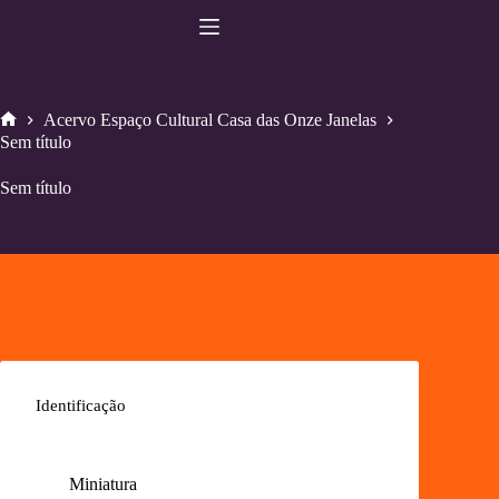
Pular
para
o
conteúdo
Acervo Espaço Cultural Casa das Onze Janelas
Home
Sem título
Sem título
Identificação
Miniatura