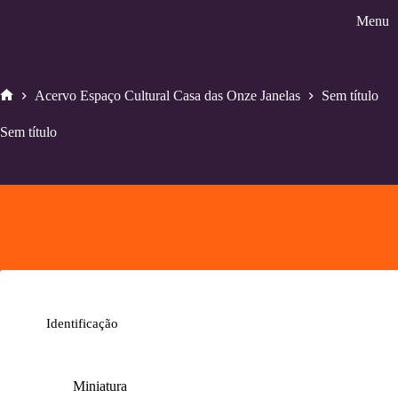
Pular
Menu
para
o
conteúdo
Acervo Espaço Cultural Casa das Onze Janelas
Sem título
Home
Sem título
Identificação
Miniatura