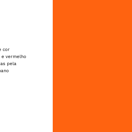
e cor
 e vermelho
das pela
mano