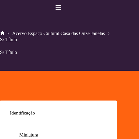
Pular
para
o
conteúdo
Acervo Espaço Cultural Casa das Onze Janelas
Home
S/ Título
S/ Título
Identificação
Miniatura