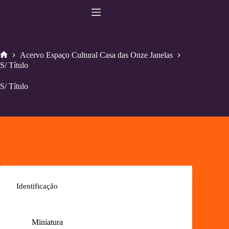
Pular
para
o
conteúdo
Acervo Espaço Cultural Casa das Onze Janelas
Home
S/ Título
S/ Título
Identificação
Miniatura