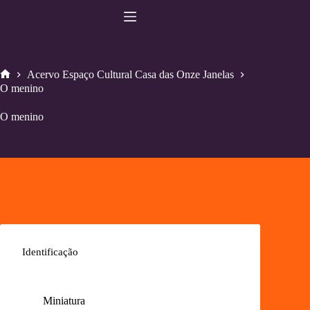
Pular
para
o
conteúdo
Acervo Espaço Cultural Casa das Onze Janelas
Home
O menino
O menino
Identificação
Miniatura