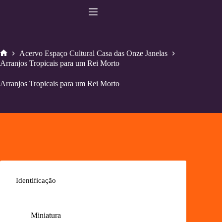
Pular
para
o
conteúdo
Acervo Espaço Cultural Casa das Onze Janelas
Home
Arranjos Tropicais para um Rei Morto
Arranjos Tropicais para um Rei Morto
Identificação
Miniatura