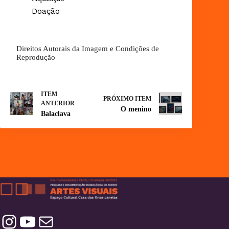
Doação
Direitos Autorais da Imagem e Condições de
Reprodução
ITEM
PRÓXIMO ITEM
ANTERIOR
O menino
Balaclava
Instagram
YouTube
Contatos