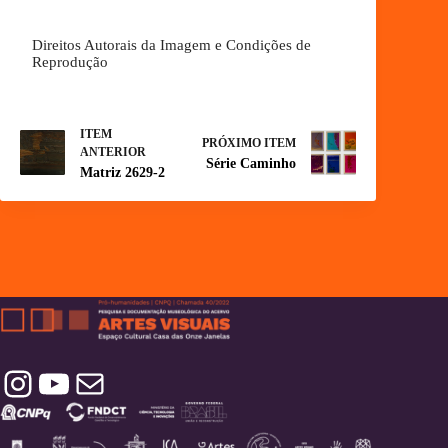
Direitos Autorais da Imagem e Condições de
Reprodução
ITEM
PRÓXIMO ITEM
ANTERIOR
Série Caminho
Matriz 2629-2
Instagram
YouTube
Contatos