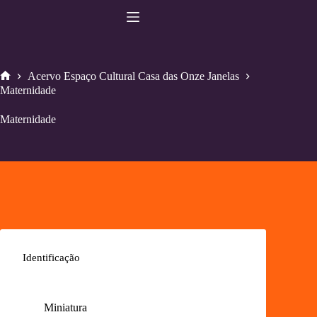
Pular
para
o
conteúdo
Acervo Espaço Cultural Casa das Onze Janelas
Home
Maternidade
Maternidade
Identificação
Miniatura