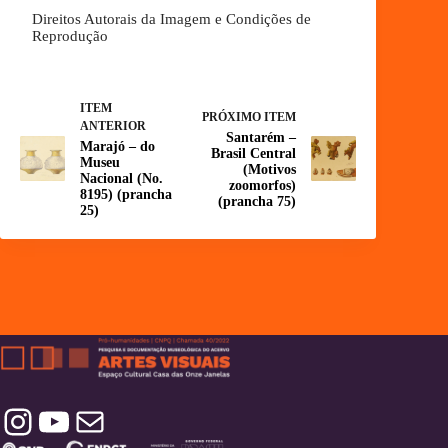
Direitos Autorais da Imagem e Condições de
Reprodução
ITEM
PRÓXIMO ITEM
ANTERIOR
Santarém –
Marajó – do
Brasil Central
Museu
(Motivos
Nacional (No.
zoomorfos)
8195) (prancha
(prancha 75)
25)
Instagram
YouTube
Contatos