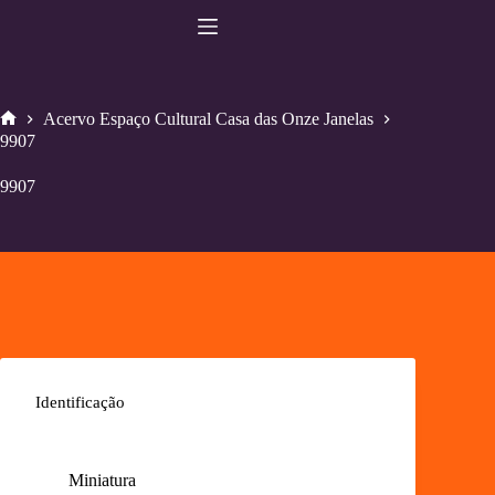
Pular
para
o
conteúdo
Acervo Espaço Cultural Casa das Onze Janelas
Home
9907
9907
Identificação
Miniatura