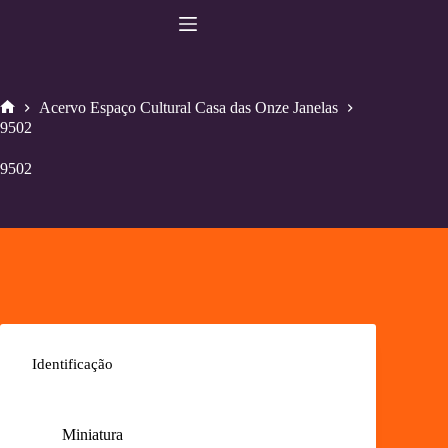
Pular
para
o
conteúdo
Acervo Espaço Cultural Casa das Onze Janelas
Home
9502
9502
Identificação
Miniatura