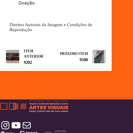
Doação
Direitos Autorais da Imagem e Condições de
Reprodução
ITEM
PRÓXIMO ITEM
ANTERIOR
9508
9202
Instagram
YouTube
Contatos