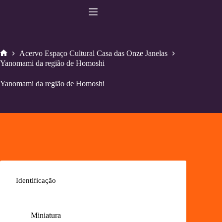
Pular
para
o
conteúdo
Acervo Espaço Cultural Casa das Onze Janelas
Home
Yanomami da região de Homoshi
Yanomami da região de Homoshi
Identificação
Miniatura