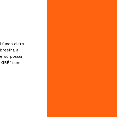
i fundo claro
breelha a
erso possui
 "XIRÊ" com