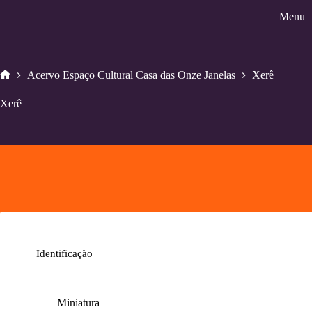
Pular
Menu
para
o
conteúdo
Acervo Espaço Cultural Casa das Onze Janelas
Xerê
Home
Xerê
Identificação
Miniatura