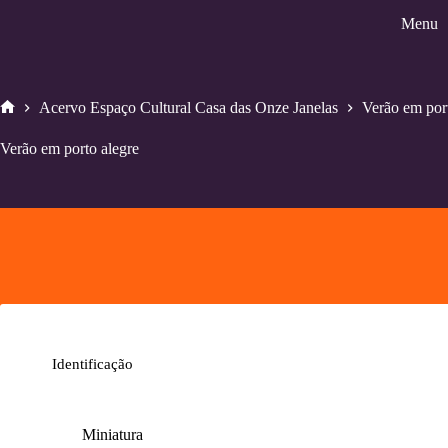
Pular
Menu
para
o
conteúdo
Acervo Espaço Cultural Casa das Onze Janelas
Verão em por
Home
Verão em porto alegre
Identificação
Miniatura