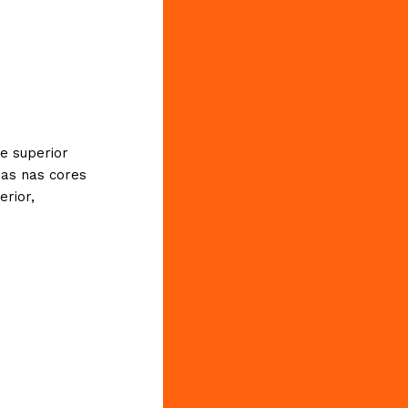
e superior
nas nas cores
rior,