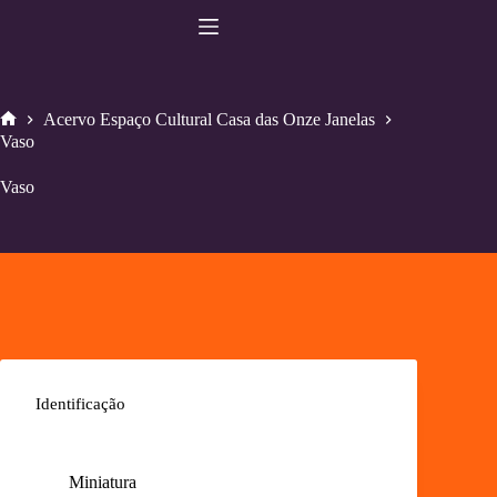
Pular
para
o
conteúdo
Acervo Espaço Cultural Casa das Onze Janelas
Home
Vaso
Vaso
Identificação
Miniatura