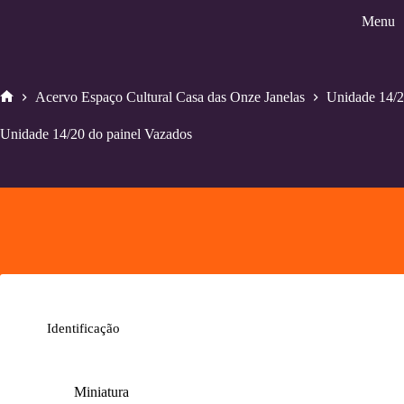
Pular
Menu
para
o
conteúdo
Acervo Espaço Cultural Casa das Onze Janelas
Unidade 14/2
Home
Unidade 14/20 do painel Vazados
Identificação
Miniatura