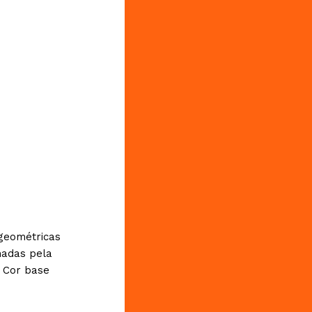
 geométricas
madas pela
. Cor base