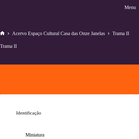
Pular
Menu
para
o
conteúdo
Acervo Espaço Cultural Casa das Onze Janelas
Trama II
Home
Trama II
Identificação
Miniatura