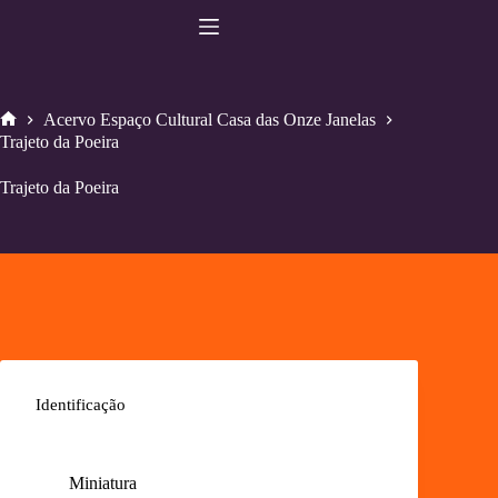
Pular
para
o
conteúdo
Acervo Espaço Cultural Casa das Onze Janelas
Home
Trajeto da Poeira
Trajeto da Poeira
Identificação
Miniatura