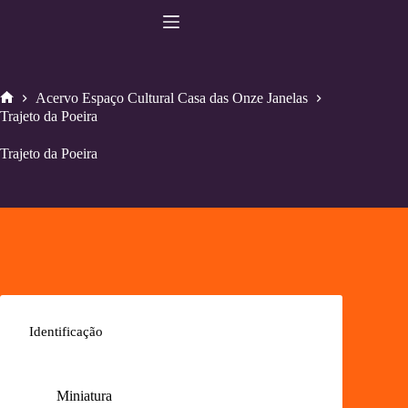
Pular
para
o
conteúdo
Acervo Espaço Cultural Casa das Onze Janelas
Home
Trajeto da Poeira
Trajeto da Poeira
Identificação
Miniatura