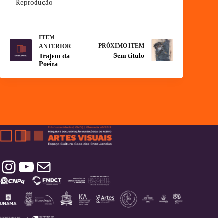
Reprodução
ITEM
PRÓXIMO ITEM
ANTERIOR
Sem título
Trajeto da
Poeira
Instagram
YouTube
Contatos