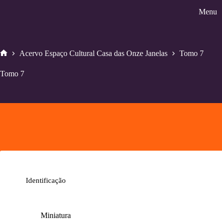
Pular
Menu
para
o
conteúdo
Acervo Espaço Cultural Casa das Onze Janelas
Tomo 7
Home
Tomo 7
Identificação
Miniatura