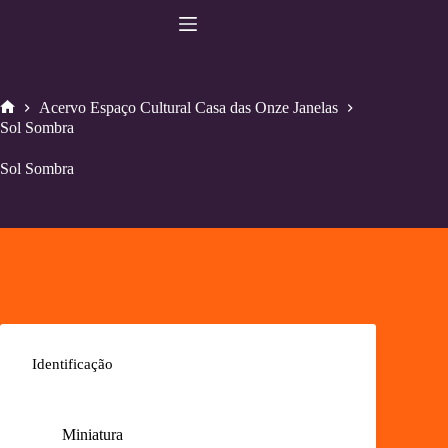
Pular
para
o
conteúdo
Acervo Espaço Cultural Casa das Onze Janelas
Home
Sol Sombra
Sol Sombra
Identificação
Miniatura