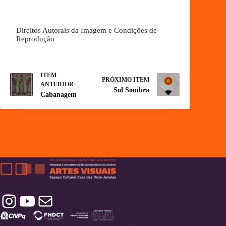
Direitos Autorais da Imagem e Condições de
Reprodução
ITEM
PRÓXIMO ITEM
ANTERIOR
Sol Sombra
Cabanagem
Instagram
YouTube
Contatos