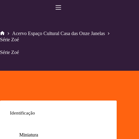
Pular
para
o
conteúdo
Acervo Espaço Cultural Casa das Onze Janelas
Home
Série Zoé
Série Zoé
Identificação
Miniatura