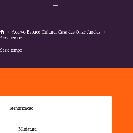
Pular
para
o
conteúdo
Acervo Espaço Cultural Casa das Onze Janelas
Home
Série tempo
Série tempo
Identificação
Miniatura