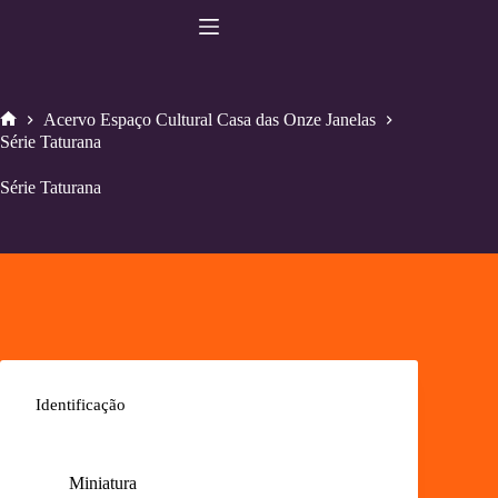
Pular
para
o
conteúdo
Acervo Espaço Cultural Casa das Onze Janelas
Home
Série Taturana
Série Taturana
Identificação
Miniatura