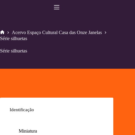
Pular
para
o
conteúdo
Acervo Espaço Cultural Casa das Onze Janelas
Home
Série silhuetas
Série silhuetas
Identificação
Miniatura