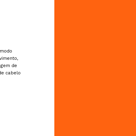
o modo
vimento,
agem de
 de cabelo