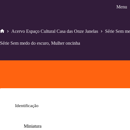
Pular
Menu
para
o
conteúdo
Acervo Espaço Cultural Casa das Onze Janelas
Série Sem me
Home
Série Sem medo do escuro, Mulher oncinha
Identificação
Miniatura