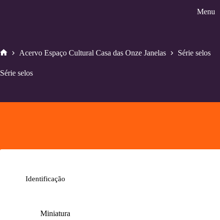
Pular
Menu
para
o
conteúdo
Acervo Espaço Cultural Casa das Onze Janelas
Série selos
Home
Série selos
Identificação
Miniatura