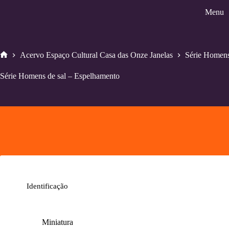
Pular
Menu
para
o
conteúdo
Acervo Espaço Cultural Casa das Onze Janelas
Série Homens
Home
Série Homens de sal – Espelhamento
Identificação
Miniatura