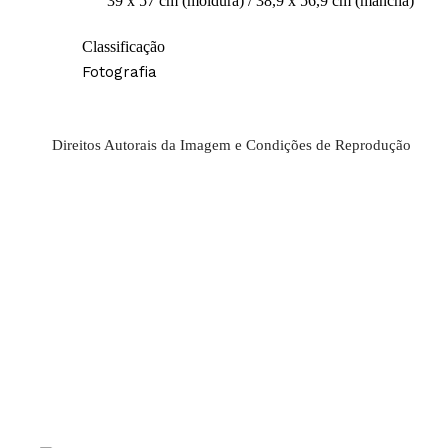
39 x 57 cm (moldura) / 38,9 x 56,9 cm (mancha)
Classificação
Fotografia
Direitos Autorais da Imagem e Condições de Reprodução